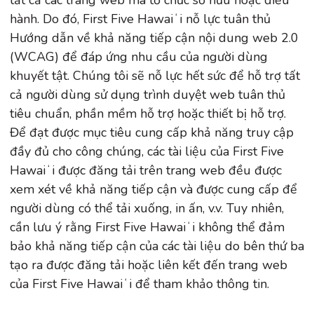
tất cả các trang web mà tổ chức sở hữu hoặc điều
hành. Do đó, First Five Hawaiʻi nỗ lực tuân thủ
Hướng dẫn về khả năng tiếp cận nội dung web 2.0
(WCAG) để đáp ứng nhu cầu của người dùng
khuyết tật. Chúng tôi sẽ nỗ lực hết sức để hỗ trợ tất
cả người dùng sử dụng trình duyệt web tuân thủ
tiêu chuẩn, phần mềm hỗ trợ hoặc thiết bị hỗ trợ.
Để đạt được mục tiêu cung cấp khả năng truy cập
đầy đủ cho công chúng, các tài liệu của First Five
Hawaiʻi được đăng tải trên trang web đều được
xem xét về khả năng tiếp cận và được cung cấp để
người dùng có thể tải xuống, in ấn, v.v. Tuy nhiên,
cần lưu ý rằng First Five Hawaiʻi không thể đảm
bảo khả năng tiếp cận của các tài liệu do bên thứ ba
tạo ra được đăng tải hoặc liên kết đến trang web
của First Five Hawaiʻi để tham khảo thông tin.