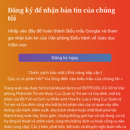
Đăng ký để nhận bản tin của chúng
tôi
Nhấp vào đây để hoàn thành Biểu mẫu Google và tham
gia nhận bản tin của Văn phòng Điều hành về Giáo dục
Mầm non.
Đăng ký ngay
Chính sách bảo mật
|
Khả năng tiếp cận
|
Qúy vị có phản hồi?
Vui lòng điền vào biểu mẫu của chúng tôi »
Trang web này được hỗ trợ bởi khoản tài trợ số 90TP0100-02-00 từ Văn
phòng Phát triển Trẻ em thuộc Cục Quản lý Trẻ em và Gia đình, một bộ
phận của Bộ Y tế và Dịch vụ Nhân sinh Hoa Kỳ. Lưu ý rằng Cục Quản lý
Trẻ em và Gia đình cũng như bất kỳ bộ phận nào của cơ quan này đều
không vận hành, kiểm soát, chịu trách nhiệm hoặc nhất thiết phải tán
thành trang web này, (bao gồm, nhưng không giới hạn về nội dung, cơ sở
hạ tầng kỹ thuật và chính sách, cũng như bất kỳ dịch vụ hoặc công cụ nào
được cung cấp). Các ý kiến, phát hiện, kết luận và khuyến nghị được nêu ra