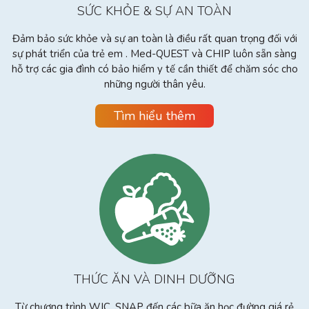
SỨC KHỎE & SỰ AN TOÀN
Đảm bảo sức khỏe và sự an toàn là điều rất quan trọng đối với
sự phát triển của trẻ em . Med-QUEST và CHIP luôn sẵn sàng
hỗ trợ các gia đình có bảo hiểm y tế cần thiết để chăm sóc cho
những người thân yêu.
Tìm hiểu thêm
THỨC ĂN VÀ DINH DƯỠNG
Từ chương trình WIC, SNAP đến các bữa ăn học đường giá rẻ