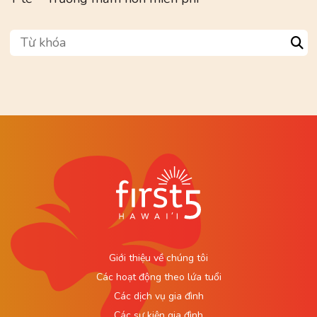
Từ khóa
Sea
Giới thiệu về chúng tôi
Các hoạt động theo lứa tuổi
Các dịch vụ gia đình
Các sự kiện gia đình